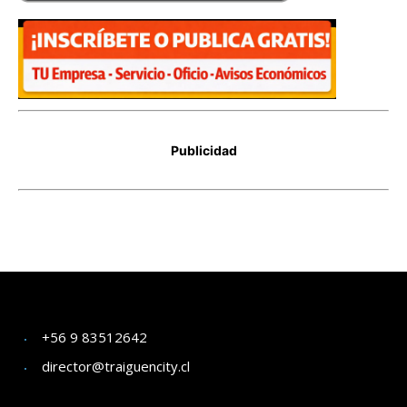
+56 9 83512642
director@traiguencity.cl