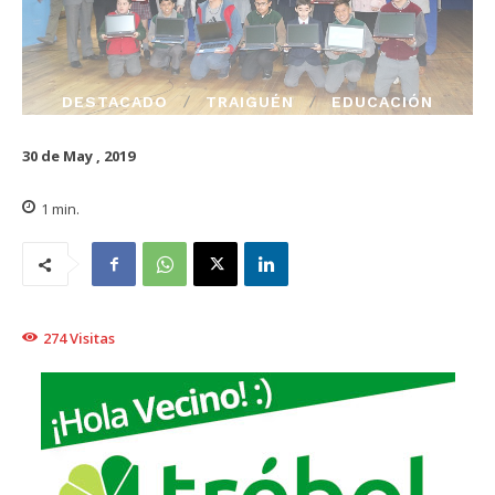
DESTACADO
TRAIGUÉN
EDUCACIÓN
30 de May , 2019
1
min.
274
Visitas