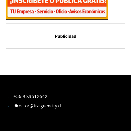
+56 9 83512642
director@traiguencity.cl