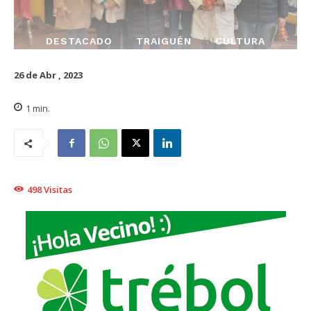
DESTACADO
TRAIGUÉN
CULTURA
26 de Abr , 2023
1
min.
498
Visitas