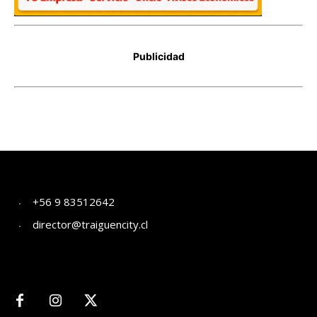
+56 9 83512642
director@traiguencity.cl