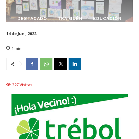
DESTACADO
TRAIGUÉN
EDUCACIÓN
14 de Jun , 2022
1
min.
327
Visitas