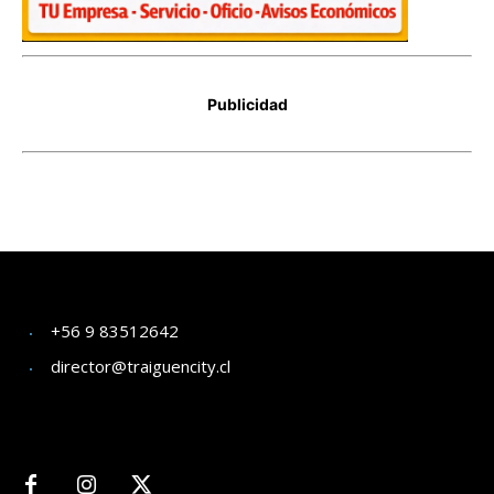
+56 9 83512642
director@traiguencity.cl