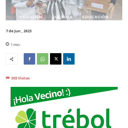
TRAIGUÉN
CULTURA
EDUCACIÓN
7 de Jun , 2023
1
min.
303
Visitas