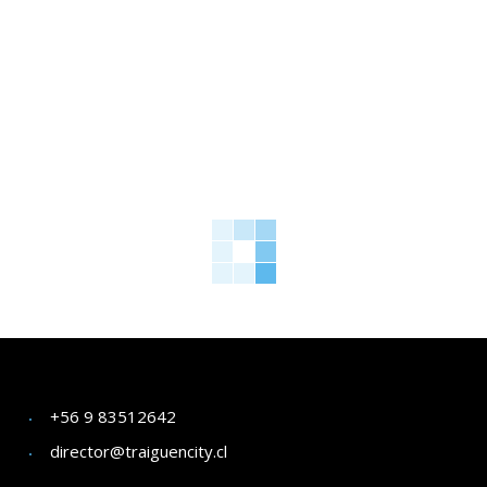
+56 9 83512642
director@traiguencity.cl