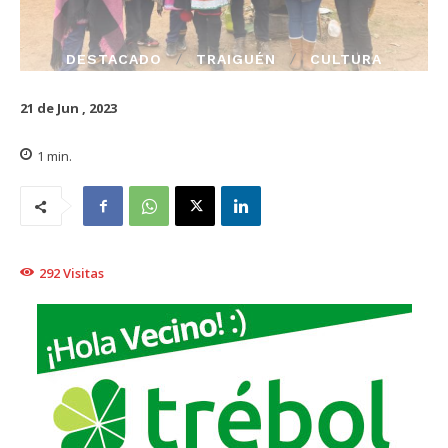
DESTACADO
TRAIGUÉN
CULTURA
21 de Jun , 2023
1
min.
292
Visitas