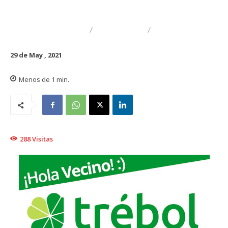
DESTACADO
TRAIGUÉN
CULTURA
29 de May , 2021
Menos de 1
min.
288
Visitas