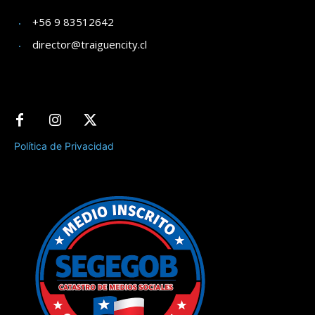
+56 9 83512642
director@traiguencity.cl
Política de Privacidad