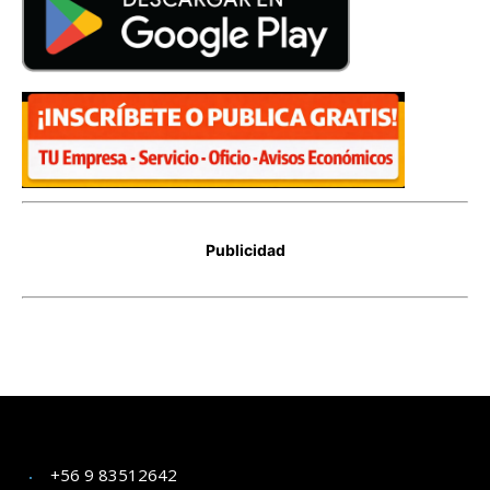
+56 9 83512642