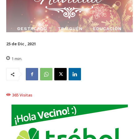
DESTACADO
TRAIGUÉN
EDUCACIÓN
25 de Dic , 2021
1
min.
365
Visitas