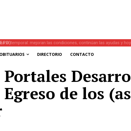
s el temporal: mejoran las condiciones, continúan las ayudas y hoy 
OBITUARIOS
DIRECTORIO
CONTACTO
 Portales Desarr
Egreso de los (a
r