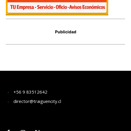
+56 9 83512642
director@traiguencity.cl