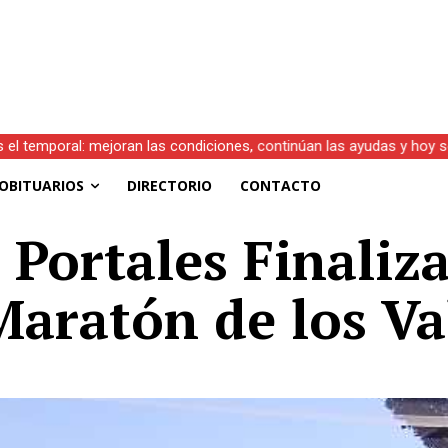
s el temporal: mejoran las condiciones, continúan las ayudas y hoy 
OBITUARIOS
DIRECTORIO
CONTACTO
 Portales Finaliz
aratón de los Va