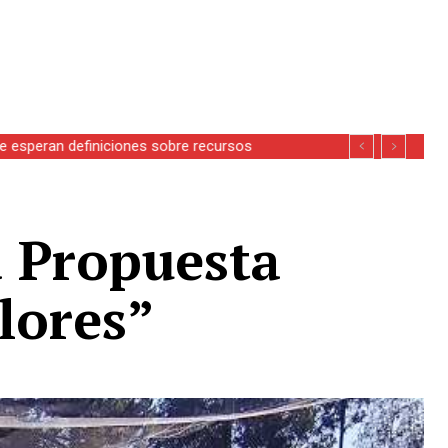
se esperan definiciones sobre recursos
a Propuesta
lores”