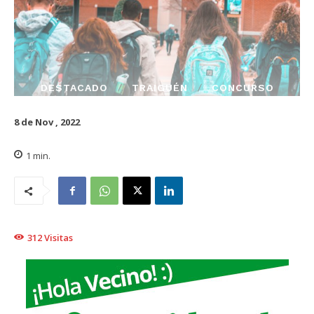
DESTACADO
TRAIGUÉN
CONCURSO
8 de Nov , 2022
1
min.
312
Visitas