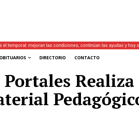
s el temporal: mejoran las condiciones, continúan las ayudas y hoy 
OBITUARIOS
DIRECTORIO
CONTACTO
 Portales Realiza
terial Pedagógic