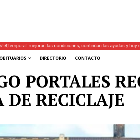
s el temporal: mejoran las condiciones, continúan las ayudas y hoy 
OBITUARIOS
DIRECTORIO
CONTACTO
GO PORTALES RE
 DE RECICLAJE