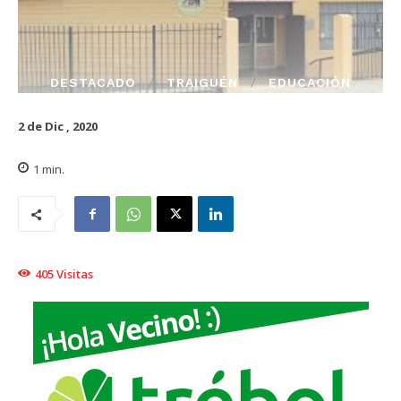
DESTACADO
TRAIGUÉN
EDUCACIÓN
2 de Dic , 2020
1
min.
405
Visitas