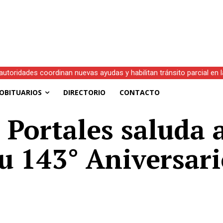
oridades coordinan nuevas ayudas y habilitan tránsito parcial en la r
ciones a la Beca Municipal de Educación Superior 2026
OBITUARIOS
DIRECTORIO
CONTACTO
 Portales saluda a
u 143° Aniversar