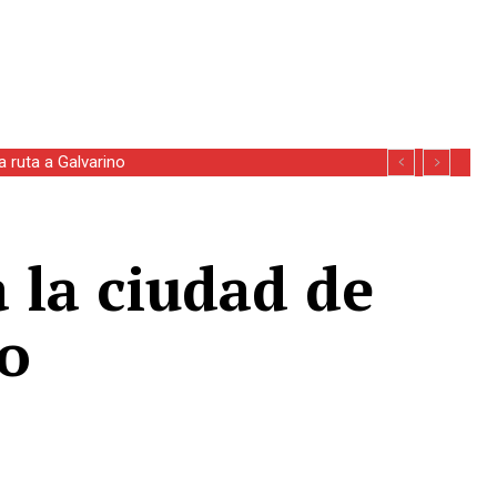
uta a Galvarino
 la ciudad de
io