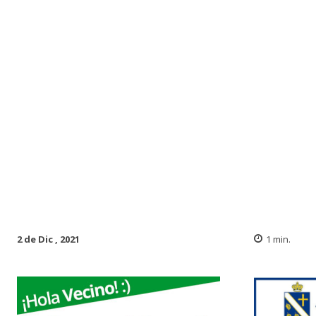
2 de Dic , 2021
1
min.