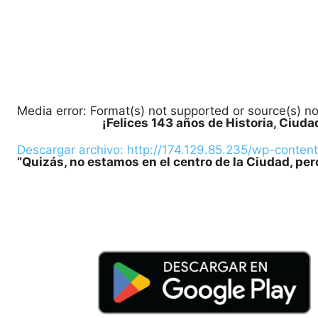
Media error: Format(s) not supported or source(s) n
¡Felices 143 años de Historia, Ciuda
Descargar archivo: http://174.129.85.235/wp-conte
“Quizás, no estamos en el centro de la Ciudad, pe
00:00
Utiliza las teclas de flecha arriba/abajo para aume