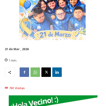
DESTACADO
TRAIGUÉN
EDUCACIÓN
21 de Mar , 2026
1
min.
761
Visitas