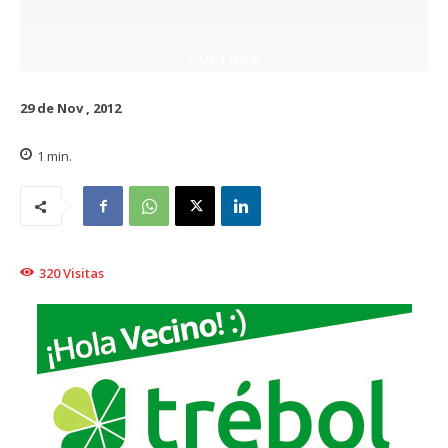
CULTURA
29 de Nov , 2012
1
min.
320
Visitas