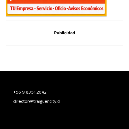
+56 9 83512642
director@traiguencity.cl