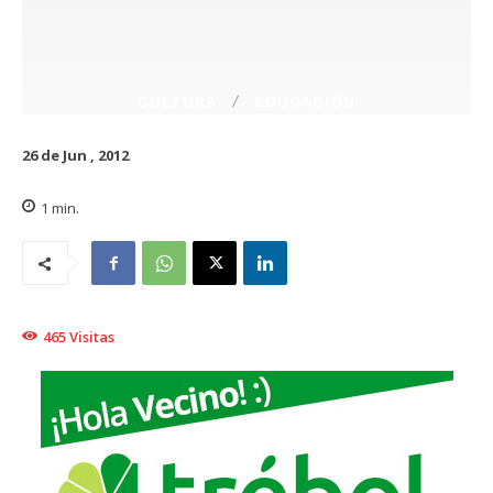
CULTURA
EDUCACIÓN
26 de Jun , 2012
1
min.
465
Visitas