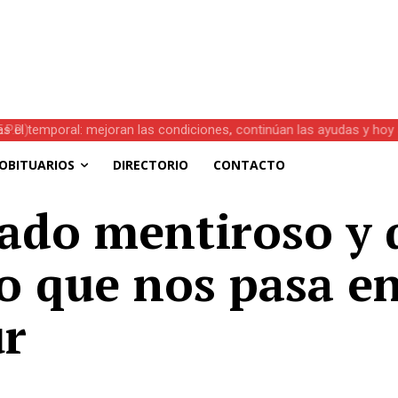
s el temporal: mejoran las condiciones, continúan las ayudas y hoy 
OBITUARIOS
DIRECTORIO
CONTACTO
tado mentiroso y 
o que nos pasa en
r