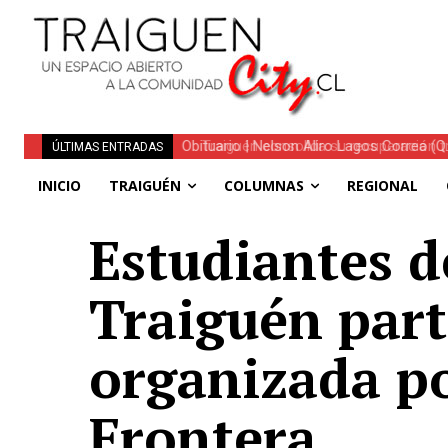
Traiguén consolida su recuperación tra
ÚLTIMAS ENTRADAS
regionales
INICIO
TRAIGUÉN
COLUMNAS
REGIONAL
Estudiantes d
Traiguén part
organizada po
Frontera