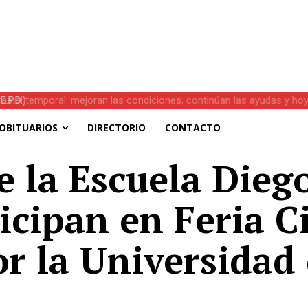
s el temporal: mejoran las condiciones, continúan las ayudas y hoy 
OBITUARIOS
DIRECTORIO
CONTACTO
e la Escuela Dieg
icipan en Feria Ci
r la Universidad 