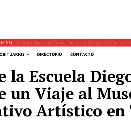
s el temporal: mejoran las condiciones, continúan las ayudas y hoy 
OBITUARIOS
DIRECTORIO
CONTACTO
e la Escuela Dieg
e un Viaje al Mus
tivo Artístico e