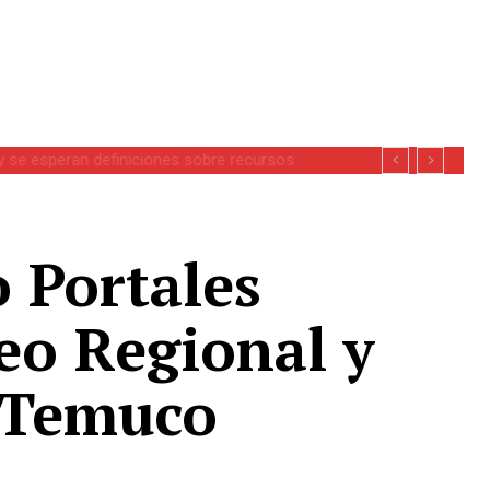
se esperan definiciones sobre recursos
o Portales
eo Regional y
n Temuco