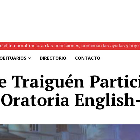
s el temporal: mejoran las condiciones, continúan las ayudas y hoy 
OBITUARIOS
DIRECTORIO
CONTACTO
e Traiguén Parti
 Oratoria Engli