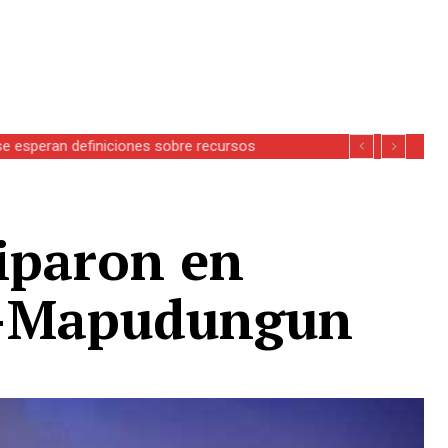
se esperan definiciones sobre recursos
ciparon en
sh-Mapudungun