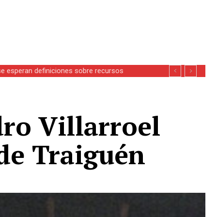
se esperan definiciones sobre recursos
ro Villarroel
 de Traiguén