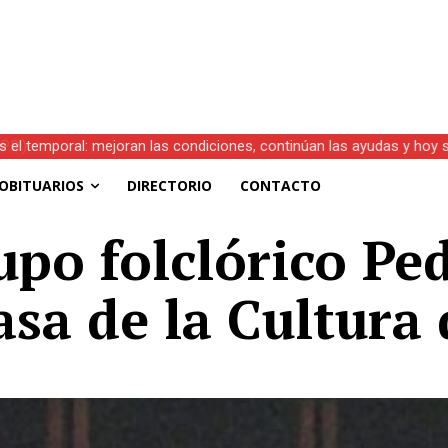
s el temporal: mejoran las condiciones, continúan las ayudas y hoy 
OBITUARIOS
DIRECTORIO
CONTACTO
upo folclórico Ped
asa de la Cultura