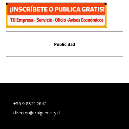
+56 9 83512642
director@traiguencity.cl