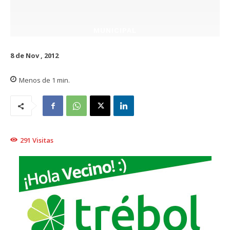
MUNICIPAL
8 de Nov , 2012
Menos de 1
min.
291
Visitas