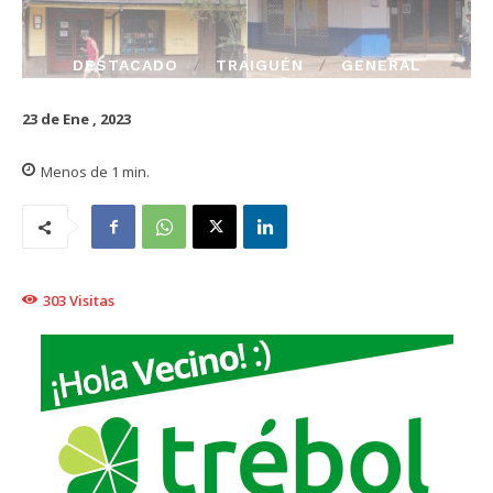
DESTACADO
TRAIGUÉN
GENERAL
23 de Ene , 2023
Menos de 1
min.
303
Visitas