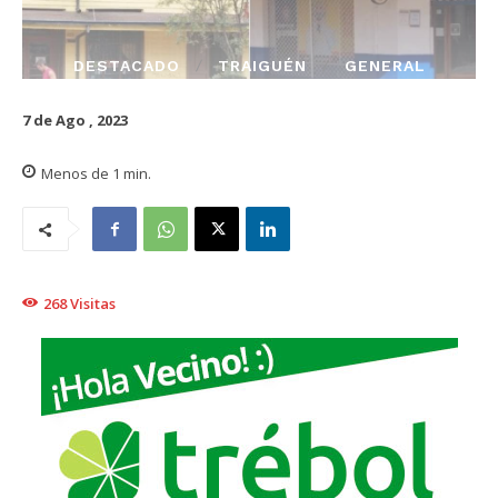
DESTACADO
TRAIGUÉN
GENERAL
7 de Ago , 2023
Menos de 1
min.
268
Visitas