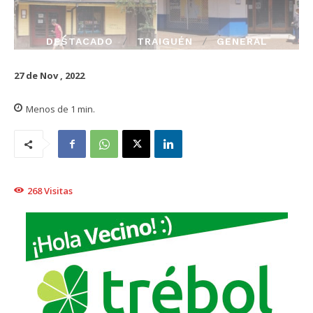
DESTACADO
TRAIGUÉN
GENERAL
27 de Nov , 2022
Menos de 1
min.
268
Visitas