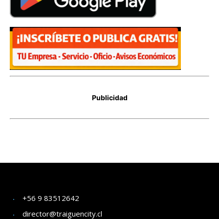
+56 9 83512642
director@traiguencity.cl