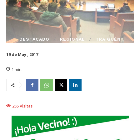
DESTACADO
REGIONAL
TRAIGUÉN
19 de May , 2017
1
min.
255
Visitas