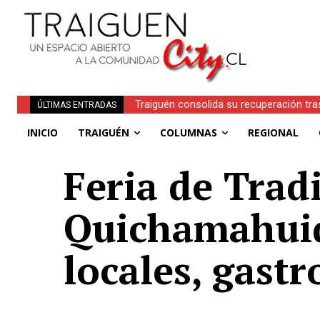
Traiguén consolida su recuperación tra
ÚLTIMAS ENTRADAS
regionales
INICIO
TRAIGUÉN
COLUMNAS
REGIONAL
Feria de Trad
Quichamahuid
locales, gast