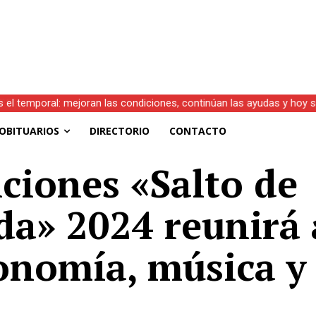
s el temporal: mejoran las condiciones, continúan las ayudas y hoy 
OBITUARIOS
DIRECTORIO
CONTACTO
iciones «Salto de
a» 2024 reunirá 
ronomía, música y