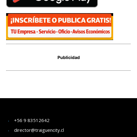
+56 9 83512642
director@traiguencity.cl