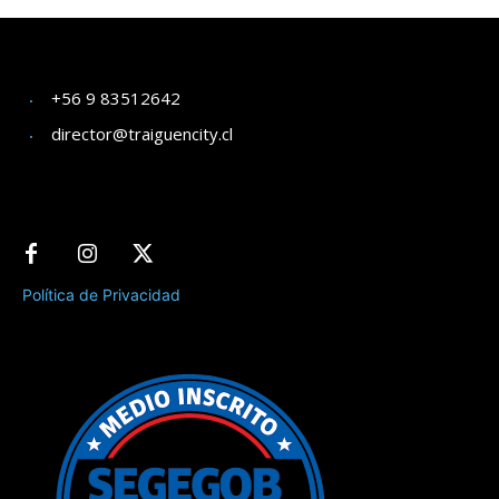
+56 9 83512642
director@traiguencity.cl
Política de Privacidad