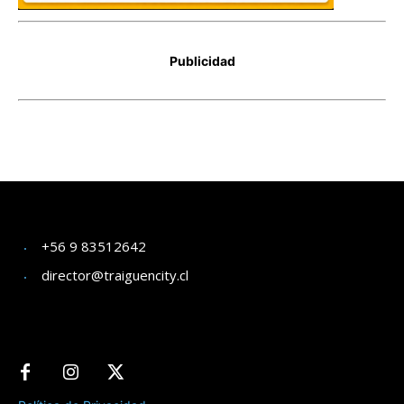
+56 9 83512642
director@traiguencity.cl