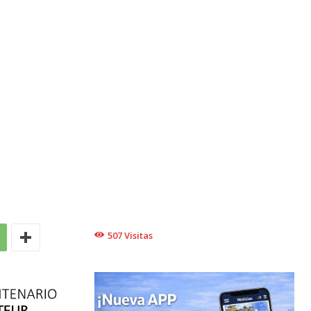
507
Visitas