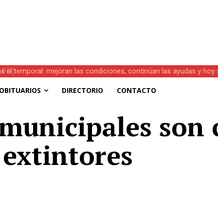
s el temporal: mejoran las condiciones, continúan las ayudas y hoy 
OBITUARIOS
DIRECTORIO
CONTACTO
municipales son 
extintores