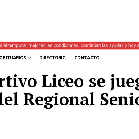
s el temporal: mejoran las condiciones, continúan las ayudas y hoy 
OBITUARIOS
DIRECTORIO
CONTACTO
rtivo Liceo se jue
del Regional Seni