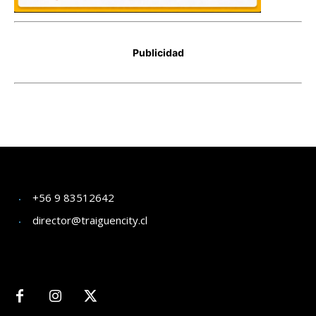
+56 9 83512642
director@traiguencity.cl