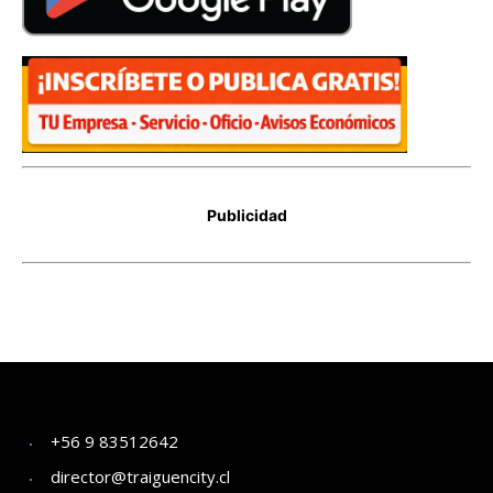
+56 9 83512642
director@traiguencity.cl