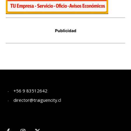
+56 9 83512642
director@traiguencity.cl