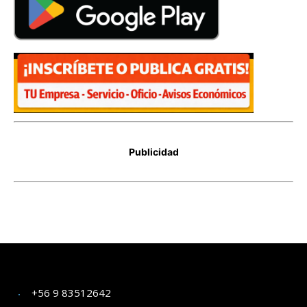
+56 9 83512642