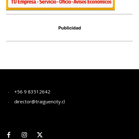
+56 9 83512642
director@traiguencity.cl