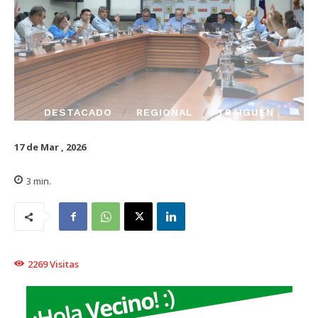
DESTACADO
REGIONAL
TRAIGUÉN
17 de Mar , 2026
3
min.
2269
Visitas