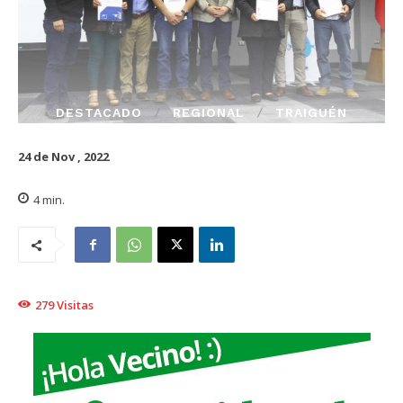
DESTACADO
REGIONAL
TRAIGUÉN
24 de Nov , 2022
4
min.
279
Visitas