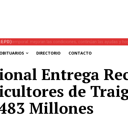
s el temporal: mejoran las condiciones, continúan las ayudas y hoy 
OBITUARIOS
DIRECTORIO
CONTACTO
onal Entrega Rec
cultores de Trai
483 Millones