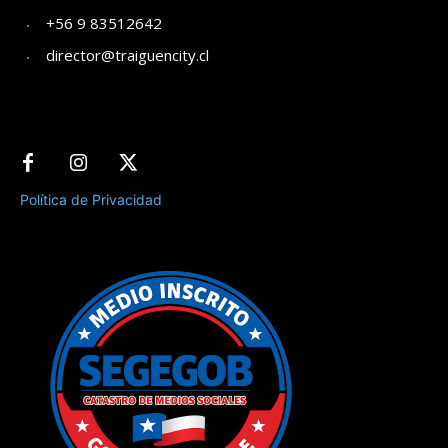
+56 9 83512642
director@traiguencity.cl
Política de Privacidad