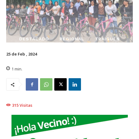
DESTACADO
REGIONAL
TRAIGUÉN
25 de Feb , 2024
1
min.
315
Visitas