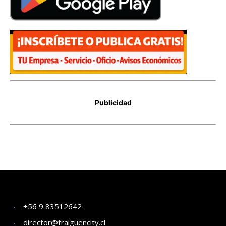
+56 9 83512642
director@traiguencity.cl