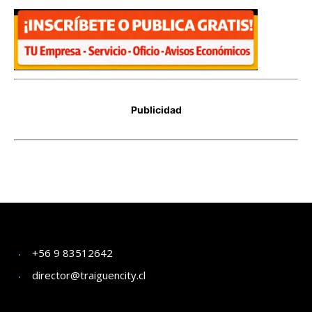
+56 9 83512642
director@traiguencity.cl