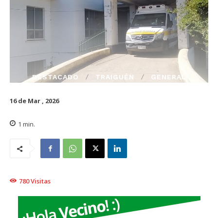
DESTACADO
TRAIGUÉN
GENERAL
16 de Mar , 2026
1
min.
780
Visitas