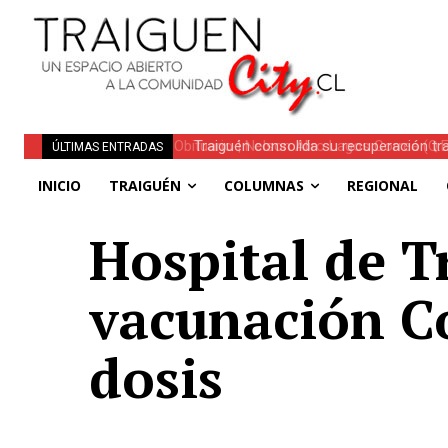
Traiguén consolida su recuperación tra
ÚLTIMAS ENTRADAS
regionales
INICIO
TRAIGUÉN
COLUMNAS
REGIONAL
Hospital de T
vacunación Co
dosis