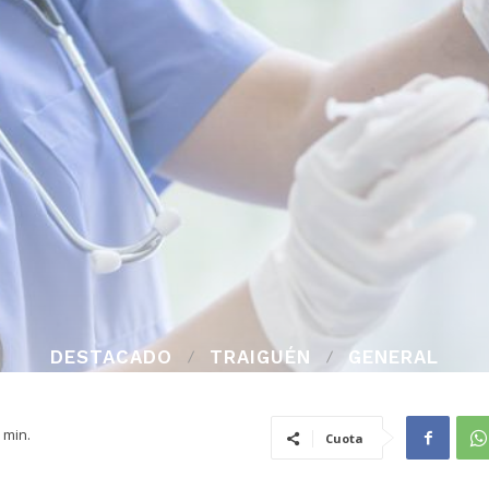
DESTACADO
TRAIGUÉN
GENERAL
min.
Cuota