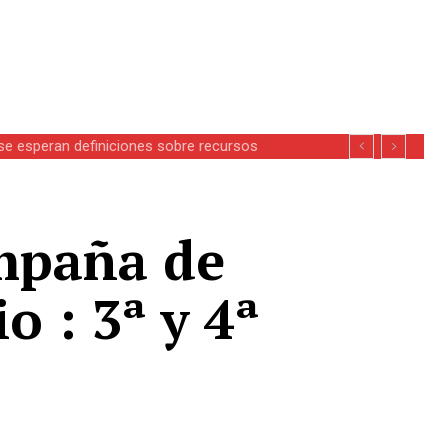
se esperan definiciones sobre recursos
ampaña de
 : 3ª y 4ª