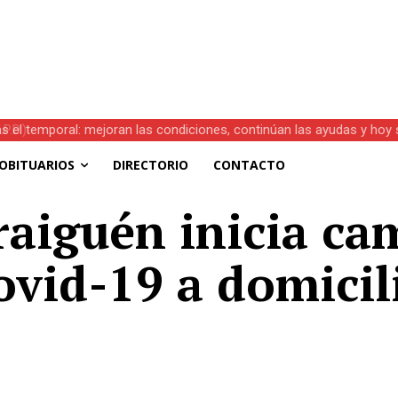
s el temporal: mejoran las condiciones, continúan las ayudas y hoy 
OBITUARIOS
DIRECTORIO
CONTACTO
raiguén inicia c
vid-19 a domicilio