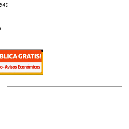
5549
)