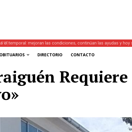
s el temporal: mejoran las condiciones, continúan las ayudas y hoy 
OBITUARIOS
DIRECTORIO
CONTACTO
raiguén Requiere 
vo»